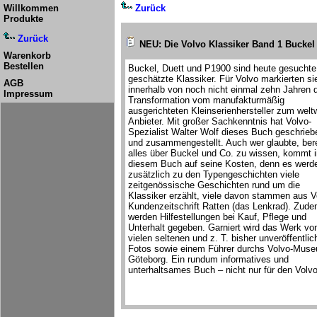
Willkommen
Zurück
Produkte
Zurück
NEU: Die Volvo Klassiker Band 1 Buckel
Warenkorb
Bestellen
Buckel, Duett und P1900 sind heute gesuchte
geschätzte Klassiker. Für Volvo markierten si
AGB
innerhalb von noch nicht einmal zehn Jahren 
Impressum
Transformation vom manufakturmäßig
ausgerichteten Kleinserienhersteller zum welt
Anbieter. Mit großer Sachkenntnis hat Volvo-
Spezialist Walter Wolf dieses Buch geschrieb
und zusammengestellt. Auch wer glaubte, bere
alles über Buckel und Co. zu wissen, kommt i
diesem Buch auf seine Kosten, denn es werd
zusätzlich zu den Typengeschichten viele
zeitgenössische Geschichten rund um die
Klassiker erzählt, viele davon stammen aus V
Kundenzeitschrift Ratten (das Lenkrad). Zud
werden Hilfestellungen bei Kauf, Pflege und
Unterhalt gegeben. Garniert wird das Werk vo
vielen seltenen und z. T. bisher unveröffentlic
Fotos sowie einem Führer durchs Volvo-Muse
Göteborg. Ein rundum informatives und
unterhaltsames Buch – nicht nur für den Volv